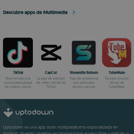
Descubre apps de Multimedia
TikTok
CapCut
Streamflix Reborn
TubeMate
Bienvenido a la
La app de edición
App de streaming
Tercera versión
comunidad global
de vídeo oficial de
con películas,
oficial de
de vídeos cortos
TikTok
series y anime
TubeMate
100% gratuita
Uptodown es una app store multiplataforma especializada en
Android. Nuestro objetivo es proporcionar acceso libre y gratuito a