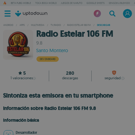
BETA PUBG MOBILE
TOCA BOCA WORLD
JUEGOS DE NARUTO
GOOGLE SHEETS
SENGOKU BUSHIDO
ANDROID
/
APPS
/
MULTIMEDIA
/
TV/RADIO
/
RADIO ESTELAR 106 FM
/
DESCARGAR
Radio Estelar 106 FM
9.8
Santo Montero
DEV ONBOARD
5
280
1
valoraciones
descargas
seguridad
Sintoniza esta emisora en tu smartphone
Información sobre Radio Estelar 106 FM 9.8
Información básica
Desarrollador