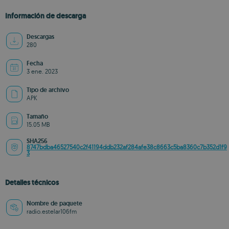
Información de descarga
Descargas
280
Fecha
3 ene. 2023
Tipo de archivo
APK
Tamaño
15.05 MB
SHA256
8747bdba46527540c2f41194ddb232af284afe38c8663c5ba8360c7b352d1f9
3
Detalles técnicos
Nombre de paquete
radio.estelar106fm